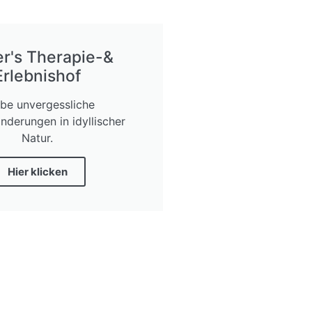
er's Therapie-&
Erlebnishof
ebe unvergessliche
derungen in idyllischer
Natur.
Hier klicken